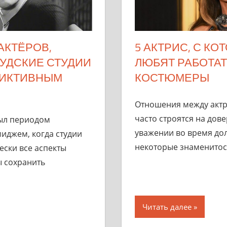
 АКТЁРОВ,
5 АКТРИС, С КО
УДСКИЕ СТУДИИ
ЛЮБЯТ РАБОТАТ
ФИКТИВНЫМ
КОСТЮМЕРЫ
Отношения между актр
часто строятся на дов
был периодом
уважении во время дол
иджем, когда студии
некоторые знаменитос
ски все аспекты
ы сохранить
Читать далее