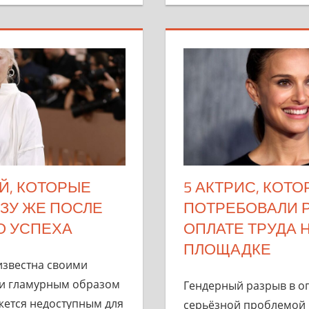
Й, КОТОРЫЕ
5 АКТРИС, КОТ
ЗУ ЖЕ ПОСЛЕ
ПОТРЕБОВАЛИ 
О УСПЕХА
ОПЛАТЕ ТРУДА
ПЛОЩАДКЕ
известна своими
и гламурным образом
Гендерный разрыв в оп
жется недоступным для
серьёзной проблемой 