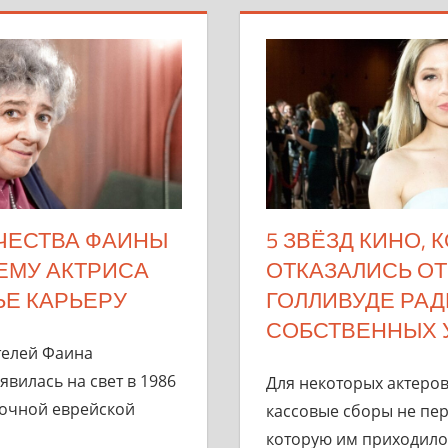
ЧЕСТВА ФАИНЫ
5 ЗВЁЗД КИНО, 
ЕМУ АКТРИСА
ОТКАЗАЛИСЬ ОТ
Е КАРЬЕРУ
ГОЛЛИВУДЕ РАД
СОБСТВЕННЫХ 
телей Фаина
явилась на свет в 1986
Для некоторых актеров
иточной еврейской
кассовые сборы не пе
которую им приходилос