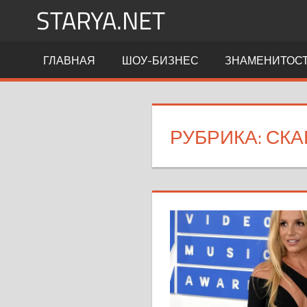
Перейти
STARYA.NET
к
содержимому
Новости
ГЛАВНАЯ
ШОУ-БИЗНЕС
ЗНАМЕНИТОС
шоу-
бизнеса
РУБРИКА:
СКА