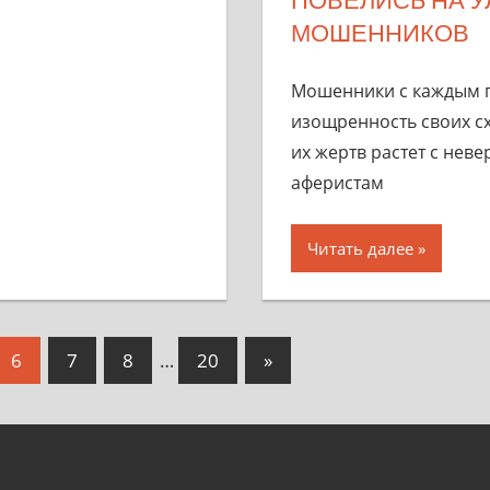
МОШЕННИКОВ
Мошенники с каждым 
изощренность своих сх
их жертв растет с нев
аферистам
Читать далее
Следующие
6
7
8
…
20
»
записи