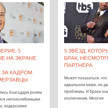
ЕРИЕ: 5
5 ЗВЁЗД, КОТО
ЫЕ НА ЭКРАНЕ
БРАК, НЕСМОТР
Т
ПАРТНЁРА
 ЗА КАДРОМ
Может показаться, что
 МЕРЗАВЦЫ
идеальном мире, но да
проблемы. И браки зн
лись благодаря ролям
исключение. Многие
хся непоколебимыми
, лидерскими