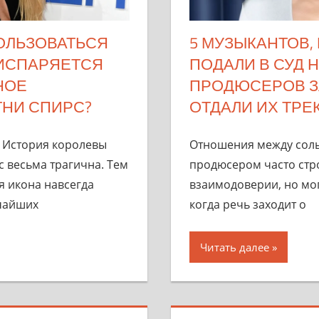
ОЛЬЗОВАТЬСЯ
5 МУЗЫКАНТОВ,
 ИСПАРЯЕТСЯ
ПОДАЛИ В СУД 
НОЕ
ПРОДЮСЕРОВ ЗА
НИ СПИРС?
ОТДАЛИ ИХ ТРЕ
 История королевы
Отношения между соль
 весьма трагична. Тем
продюсером часто стр
я икона навсегда
взаимодоверии, но мог
ичайших
когда речь заходит о
Читать далее