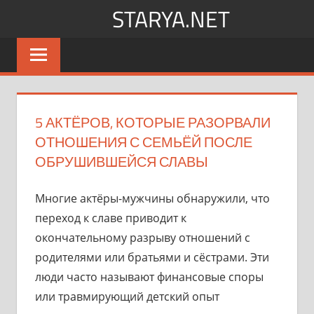
Перейти
STARYA.NET
к
Новости
содержимому
шоу-
бизнеса
5 АКТЁРОВ, КОТОРЫЕ РАЗОРВАЛИ
ОТНОШЕНИЯ С СЕМЬЁЙ ПОСЛЕ
ОБРУШИВШЕЙСЯ СЛАВЫ
Многие актёры-мужчины обнаружили, что
переход к славе приводит к
окончательному разрыву отношений с
родителями или братьями и сёстрами. Эти
люди часто называют финансовые споры
или травмирующий детский опыт