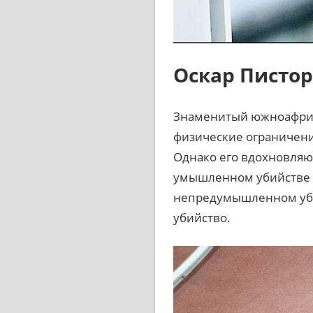
Оскар Пистор
Знаменитый южноафрика
физические ограничения
Однако его вдохновляющ
умышленном убийстве с
непредумышленном уби
убийство.