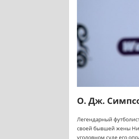
О. Дж. Симпс
Легендарный футболист,
своей бывшей жены Нико
уголовном суде его опр