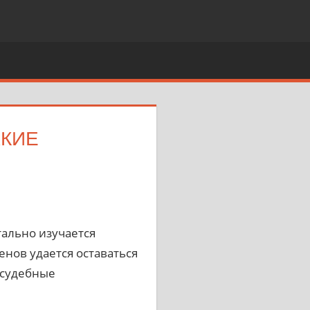
ЖКИЕ
тально изучается
ов удается оставаться
 судебные