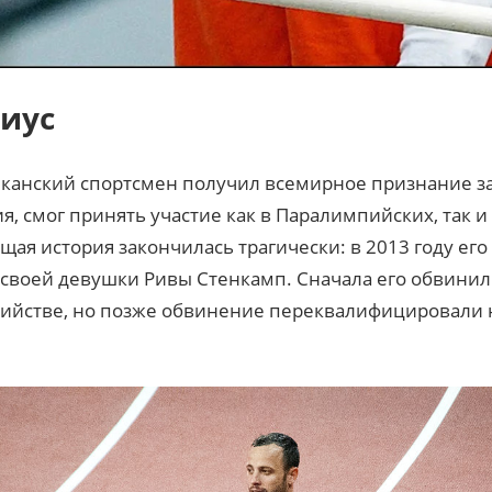
иус
нский спортсмен получил всемирное признание за т
, смог принять участие как в Паралимпийских, так и
ая история закончилась трагически: в 2013 году ег
воей девушки Ривы Стенкамп. Сначала его обвинил
йстве, но позже обвинение переквалифицировали