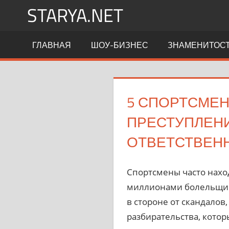
Перейти
STARYA.NET
к
содержимому
Новости
ГЛАВНАЯ
ШОУ-БИЗНЕС
ЗНАМЕНИТОС
шоу-
бизнеса
5 СПОРТСМЕН
ПРЕСТУПЛЕНИ
ОТВЕТСТВЕН
Спортсмены часто наход
миллионами болельщико
в стороне от скандалов
разбирательства, кото