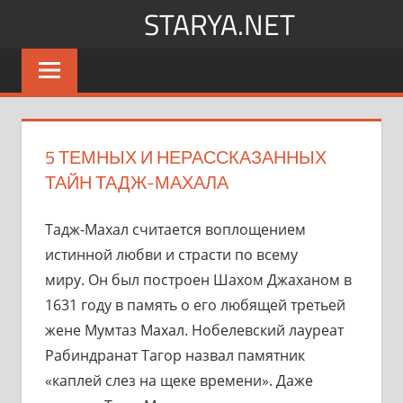
Перейти
STARYA.NET
к
Новости
содержимому
шоу-
бизнеса
5 ТЕМНЫХ И НЕРАССКАЗАННЫХ
ТАЙН ТАДЖ-МАХАЛА
Тадж-Махал считается воплощением
истинной любви и страсти по всему
миру. Он был построен Шахом Джаханом в
1631 году в память о его любящей третьей
жене Мумтаз Махал. Нобелевский лауреат
Рабиндранат Тагор назвал памятник
«каплей слез на щеке времени». Даже