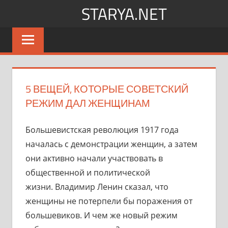
Перейти
STARYA.NET
к
Новости
содержимому
шоу-
бизнеса
5 ВЕЩЕЙ, КОТОРЫЕ СОВЕТСКИЙ
РЕЖИМ ДАЛ ЖЕНЩИНАМ
Большевистская революция 1917 года
началась с демонстрации женщин, а затем
они активно начали участвовать в
общественной и политической
жизни. Владимир Ленин сказал, что
женщины не потерпели бы поражения от
большевиков. И чем же новый режим