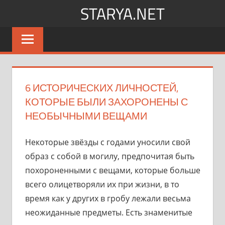
Перейти
STARYA.NET
к
Новости
содержимому
шоу-
бизнеса
6 ИСТОРИЧЕСКИХ ЛИЧНОСТЕЙ,
КОТОРЫЕ БЫЛИ ЗАХОРОНЕНЫ С
НЕОБЫЧНЫМИ ВЕЩАМИ
Некоторые звёзды с годами уносили свой
образ с собой в могилу, предпочитая быть
похороненными с вещами, которые больше
всего олицетворяли их при жизни, в то
время как у других в гробу лежали весьма
неожиданные предметы. Есть знаменитые