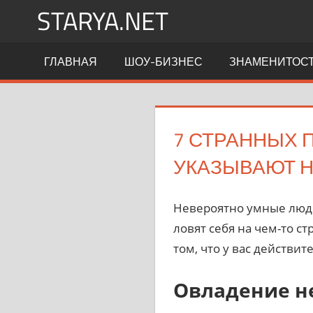
Перейти
STARYA.NET
к
содержимому
Новости
ГЛАВНАЯ
ШОУ-БИЗНЕС
ЗНАМЕНИТОС
шоу-
бизнеса
7 СТРАННЫХ 
УКАЗЫВАЮТ Н
Невероятно умные люди
ловят себя на чем-то с
том, что у вас действи
Овладение 