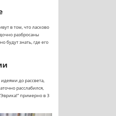
е
вут в том, что ласково
ядочно разбросаны
о будут знать, где его
ми
 идеями до рассвета,
аточно расслабился,
“Эврика!” примерно в 3