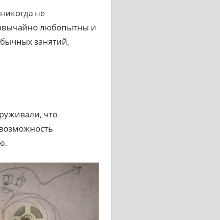
 никогда не
езвычайно любопытны и
обычных занятий,
руживали, что
м возможность
ю.