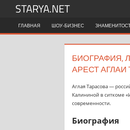
Перейти
STARYA.NET
к
содержимому
Новости
ГЛАВНАЯ
ШОУ-БИЗНЕС
ЗНАМЕНИТОС
шоу-
бизнеса
БИОГРАФИЯ, 
АРЕСТ АГЛАИ
Аглая Тарасова — росси
Калининой в ситкоме «
современности.
Биография