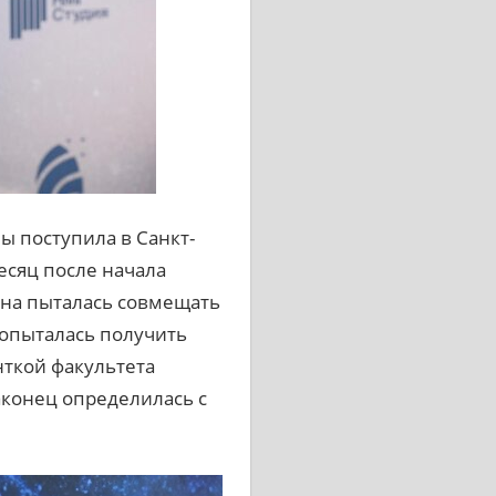
ы поступила в Санкт-
есяц после начала
она пыталась совмещать
попыталась получить
нткой факультета
аконец определилась с