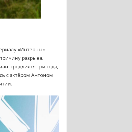
 сериалу «Интерны»
 причину разрыва.
ан продлился три года,
ась с актёром Антоном
ятии.