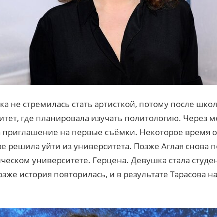
ка не стремилась стать артисткой, потому после школ
тет, где планировала изучать политологию. Через м
а приглашение на первые съёмки. Некоторое время 
оре решила уйти из университета. Позже Аглая снова 
ческом университете. Герцена. Девушка стала студе
зже история повторилась, и в результате Тарасова н