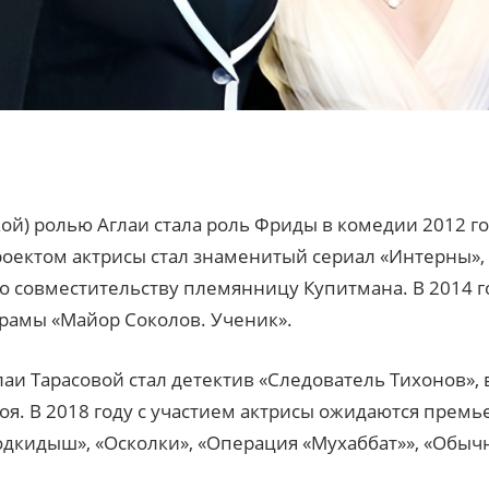
й) ролью Аглаи стала роль Фриды в комедии 2012 го
ектом актрисы стал знаменитый сериал «Интерны», 
о совместительству племянницу Купитмана. В 2014 го
рамы «Майор Соколов. Ученик».
и Тарасовой стал детектив «Следователь Тихонов», 
роя. В 2018 году с участием актрисы ожидаются прем
Подкидыш», «Осколки», «Операция «Мухаббат»», «Обы