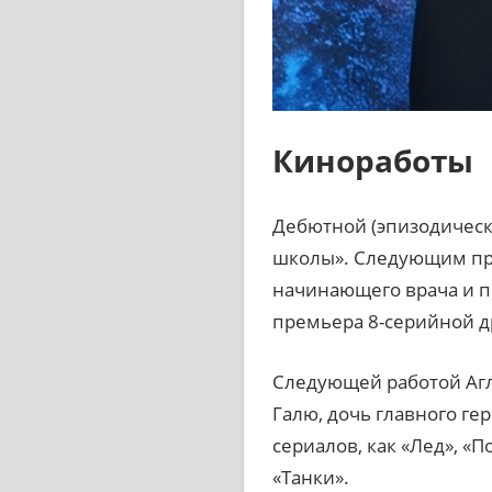
Киноработы
Дебютной (эпизодическо
школы». Следующим про
начинающего врача и п
премьера 8-серийной д
Следующей работой Агла
Галю, дочь главного ге
сериалов, как «Лед», «
«Танки».