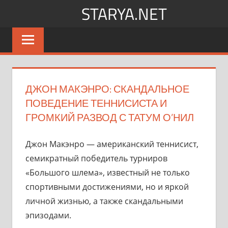
Перейти
STARYA.NET
к
Новости
содержимому
шоу-
бизнеса
ДЖОН МАКЭНРО: СКАНДАЛЬНОЕ
ПОВЕДЕНИЕ ТЕННИСИСТА И
ГРОМКИЙ РАЗВОД С ТАТУМ О’НИЛ
Джон Макэнро — американский теннисист,
семикратный победитель турниров
«Большого шлема», известный не только
спортивными достижениями, но и яркой
личной жизнью, а также скандальными
эпизодами.