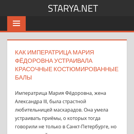
Перейти
STARYA.NET
к
Новости
содержимому
шоу-
бизнеса
КАК ИМПЕРАТРИЦА МАРИЯ
ФЁДОРОВНА УСТРАИВАЛА
КРАСОЧНЫЕ КОСТЮМИРОВАННЫЕ
БАЛЫ
Императрица Мария Фёдоровна, жена
Александра III, была страстной
любительницей маскарадов. Она умела
устраивать приёмы, о которых тогда
говорили не только в Санкт-Петербурге, но