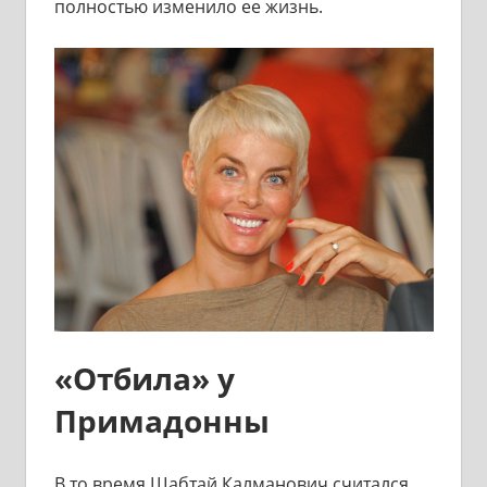
полностью изменило ее жизнь.
«Отбила» у
Примадонны
В то время Шабтай Калманович считался