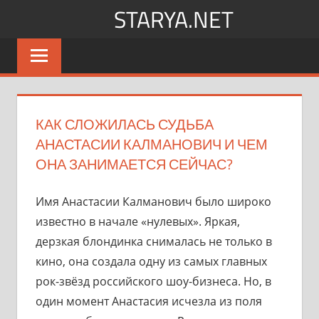
Перейти
STARYA.NET
к
Новости
содержимому
шоу-
бизнеса
КАК СЛОЖИЛАСЬ СУДЬБА
АНАСТАСИИ КАЛМАНОВИЧ И ЧЕМ
ОНА ЗАНИМАЕТСЯ СЕЙЧАС?
Имя Анастасии Калманович было широко
известно в начале «нулевых». Яркая,
дерзкая блондинка снималась не только в
кино, она создала одну из самых главных
рок-звёзд российского шоу-бизнеса. Но, в
один момент Анастасия исчезла из поля