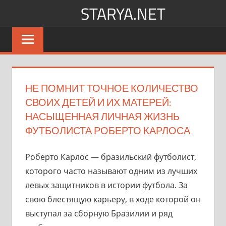
Перейти
STARYA.NET
к
Новости
содержимому
шоу-
бизнеса
НЕ ПОМНИТ ТОЧНОЕ КОЛИЧЕСТВО
СВОИХ ДЕТЕЙ И ИХ МАТЕРЕЙ:
НАСЫЩЕННАЯ ЛИЧНАЯ ЖИЗНЬ
ФУТБОЛИСТА РОБЕРТО КАРЛОСА
Роберто Карлос — бразильский футболист,
которого часто называют одним из лучших
левых защитников в истории футбола. За
свою блестящую карьеру, в ходе которой он
выступал за сборную Бразилии и ряд