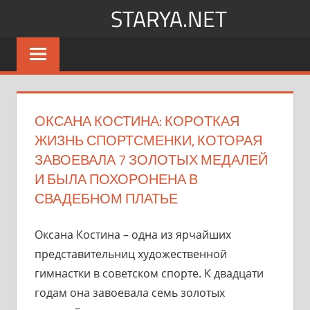
Перейти
STARYA.NET
к
Новости
содержимому
шоу-
бизнеса
ОКСАНА КОСТИНА: КОРОТКАЯ
ЖИЗНЬ СПОРТСМЕНКИ, КОТОРАЯ
ЗАВОЕВАЛА 7 ЗОЛОТЫХ МЕДАЛЕЙ
И БЫЛА ПОХОРОНЕНА В
СВАДЕБНОМ ПЛАТЬЕ
Оксана Костина – одна из ярчайших
представительниц художественной
гимнастки в советском спорте. К двадцати
годам она завоевала семь золотых