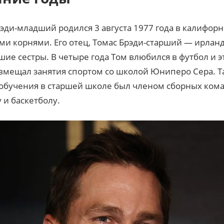
эди-младший родился 3 августа 1977 года в калифорн
ыми корнями. Его отец, Томас Брэди-старший — ирлан
шие сестры. В четыре года Том влюбился в футбол и э
вмещал занятия спортом со школой Юниперо Сера. Т
 обучения в старшей школе был членом сборных кома
 и баскетболу.