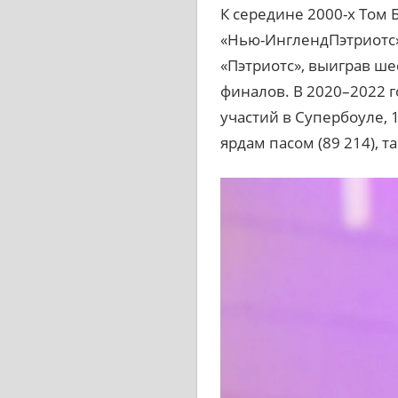
К середине 2000-х Том 
«Нью-ИнглендПэтриотс»,
«Пэтриотс», выиграв шесть
финалов. В 2020–2022 го
участий в Супербоуле, 1
ярдам пасом (89 214), т