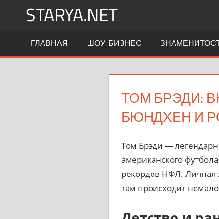
Перейти
STARYA.NET
к
содержимому
Новости
ГЛАВНАЯ
ШОУ-БИЗНЕС
ЗНАМЕНИТОС
шоу-
бизнеса
ТОМ БРЭДИ: 
БЮНДХЕН И Р
Том Брэди — легендарн
американского футбола.
рекордов НФЛ. Личная ж
там происходит немало
Детство и ра