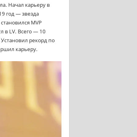
ла. Начал карьеру в
19 год — звезда
аз становился MVP
л в LV. Всего — 10
. Установил рекорд по
вершил карьеру.