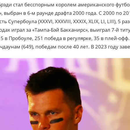
Брэди стал бесспорным королем американского футбо
 выбран в 6-м раунде драфта 2000 года. С 2000 по 20
 Супербоула (XXXVI, XXXVIII, XXXIX, XLIX, LI, LIII), 5 р
дах играл за «Тампа-Бэй Бакканирс», выиграл 7-й титу
5 в Пробоуле, 251 победа в регулярке, 35 в плей-офф
ачдаунам (649), победам после 40 лет. В 2023 году за