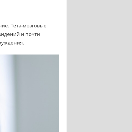
ние. Тета-мозговые
овидений и почти
буждения.