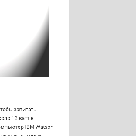
чтобы запитать
ло 12 ватт в
омпьютер IBM Watson,
аждый из которых