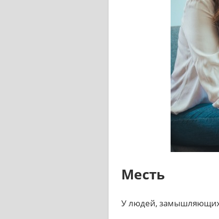
Месть
У людей, замышляющих 