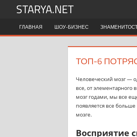
Перейти
STARYA.NET
к
содержимому
Новости
ГЛАВНАЯ
ШОУ-БИЗНЕС
ЗНАМЕНИТОС
шоу-
бизнеса
ТОП-6 ПОТРЯ
Человеческий мозг — о
все, от элементарного 
мозг годами, мы все ещ
появляется все больше
мозге.
Восприятие с