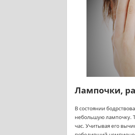
Лампочки, р
В состоянии бодрствова
небольшую лампочку. Т
час. Учитывая его вычи
победивший чемпионов J