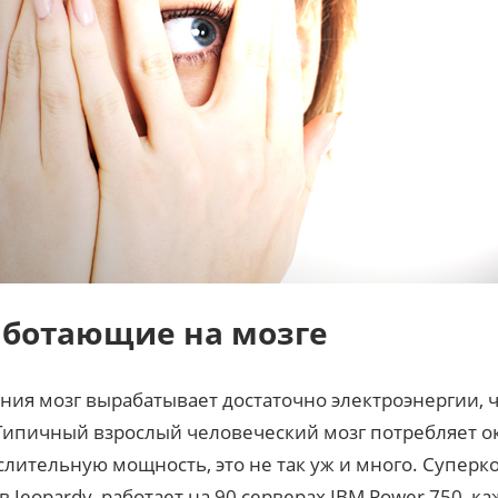
аботающие на мозге
ния мозг вырабатывает достаточно электроэнергии, 
ипичный взрослый человеческий мозг потребляет око
слительную мощность, это не так уж и много. Суперк
eopardy, работает на 90 серверах IBM Power 750, к