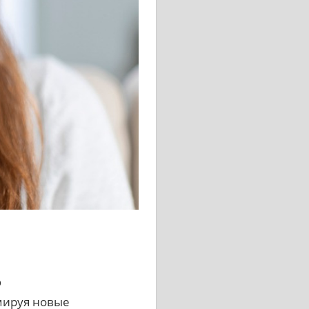
ю
рмируя новые