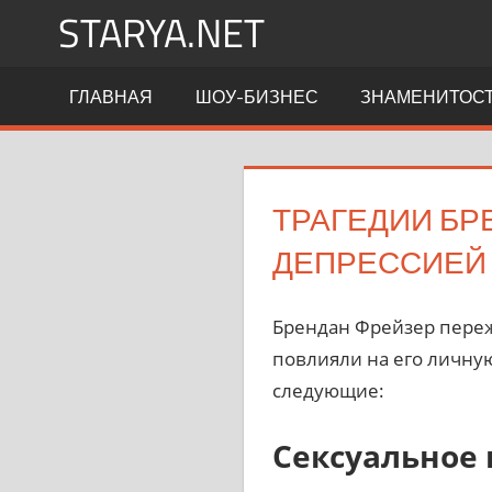
Перейти
STARYA.NET
к
содержимому
Новости
ГЛАВНАЯ
ШОУ-БИЗНЕС
ЗНАМЕНИТОС
шоу-
бизнеса
ТРАГЕДИИ БР
ДЕПРЕССИЕЙ
Брендан Фрейзер переж
повлияли на его личну
следующие:
Сексуальное