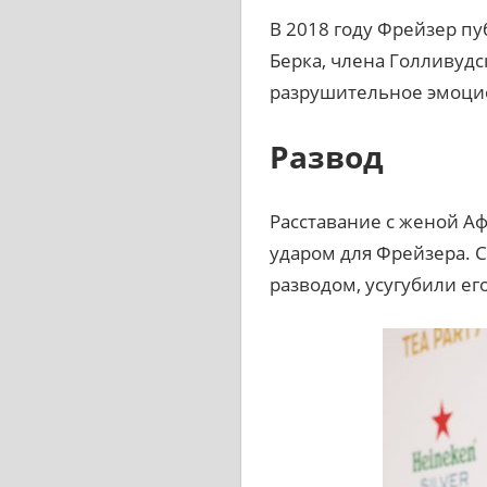
В 2018 году Фрейзер пу
Берка, члена Голливуд
разрушительное эмоцио
Развод
Расставание с женой Аф
ударом для Фрейзера. 
разводом, усугубили ег