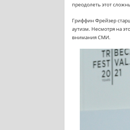
преодолеть этот сложны
Гриффин Фрейзер старши
аутизм. Несмотря на эт
внимания СМИ.