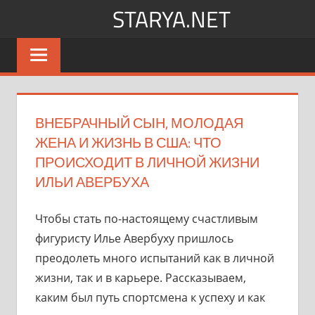
Перейти
STARYA.NET
к
Новости
содержимому
шоу-
бизнеса
ВНЕБРАЧНЫЙ СЫН, МОЛОДАЯ
ЖЕНА И ЖИЗНЬ В США: ЧТО
ПРОИСХОДИТ В ЛИЧНОЙ ЖИЗНИ
ИЛЬИ АВЕРБУХА
Чтобы стать по-настоящему счастливым
фигуристу Илье Авербуху пришлось
преодолеть много испытаний как в личной
жизни, так и в карьере. Рассказываем,
каким был путь спортсмена к успеху и как