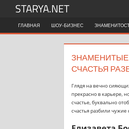
Перейти
STARYA.NET
к
содержимому
Новости
ГЛАВНАЯ
ШОУ-БИЗНЕС
ЗНАМЕНИТОС
шоу-
бизнеса
ЗНАМЕНИТЫЕ 
СЧАСТЬЯ РАЗ
Глядя на вечно сияющих
прекрасно в карьере, н
счастье, буквально ото
счастья разбили чужие 
Елизавета Бо