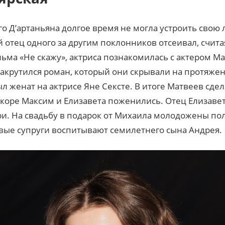
 Д’артаньяна долгое время не могла устроить свою 
 отец одного за другим поклонников отсеивал, счита
льма «Не скажу», актриса познакомилась с актером 
закрутился роман, который они скрывали на протяже
л женат на актрисе Яне Сексте. В итоге Матвеев сдел
Вскоре Максим и Елизавета поженились. Отец Елизав
ри. На свадьбу в подарок от Михаила молодожены по
ивые супруги воспитывают семилетнего сына Андрея.