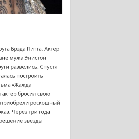
уга Брэда Питта. Актер
мане мужа Энистон
руги развелись. Спустя
алась построить
ильма «Жажда
н актер бросил свою
е приобрели роскошный
каз. Через три года
е решение звезды