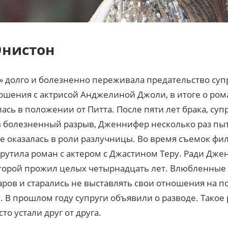
нистон
» долго и болезненно переживала предательство супр
ношения с актрисой Анджелиной Джоли, в итоге о ро
лась в положении от Питта. После пяти лет брака, суп
в болезненный разрыв, Дженнифер несколько раз пыт
не оказалась в роли разлучницы. Во время съемок ф
крутила роман с актером с Джастином Теру. Ради Дже
оторой прожил целых четырнадцать лет. Влюбленны
аров и старались не выставлять свои отношения на по
. В прошлом году супруги объявили о разводе. Тако
то устали друг от друга.