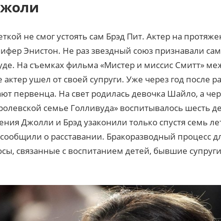
Джоли
кой не смог устоять сам Брэд Пит. Актер на протяжен
нифер Энистон. Не раз звездный союз признавали са
де. На съемках фильма «Мистер и миссис Смитт» ме
 актер ушел от своей супруги. Уже через год после 
ают первенца. На свет родилась девочка Шайло, а чер
ролевской семье Голливуда» воспитывалось шесть де
ия Джолли и Брэд узаконили только спустя семь лет
и сообщили о расставании. Бракоразводный процесс д
осы, связанные с воспитанием детей, бывшие супруги 