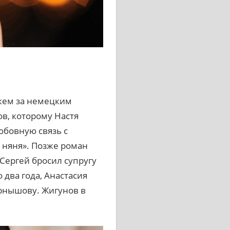
ужем за немецким
, которому Настя
юбовную связь с
 няня». Позже роман
Сергей бросил супругу
 два года, Анастасия
рнышову. Жигунов в