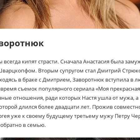
аворотнюк
 всегда кипят страсти. Сначала Анастасия была зам
арцкопфом. Вторым супругом стал Дмитрий Стрюков
ходясь в браке с Дмитрием, Заворотнюк вступила в л
время съемок популярного сериала «Моя прекрасная
ные отношения, ради которых Настя ушла от мужа, а 
которой длился более двадцати лет. Прожив совместно
ргея уже к своему будущему третьему мужу Петру Че
 обратно в семью.