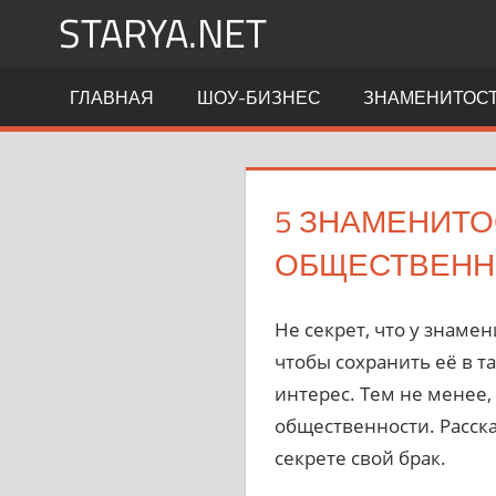
Перейти
STARYA.NET
к
содержимому
Новости
ГЛАВНАЯ
ШОУ-БИЗНЕС
ЗНАМЕНИТОС
шоу-
бизнеса
5 ЗНАМЕНИТО
ОБЩЕСТВЕНН
Не секрет, что у знаме
чтобы сохранить её в т
интерес. Тем не менее,
общественности. Расск
секрете свой брак.