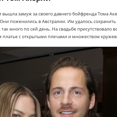
и вышла замуж за своего давнего бойфренда Тома Ак
ни поженились в Австралии. Им удалось сохранить вс
так много по сей день. На свадьбе присутствовало все
м платье с открытыми плечами и множеством кружев