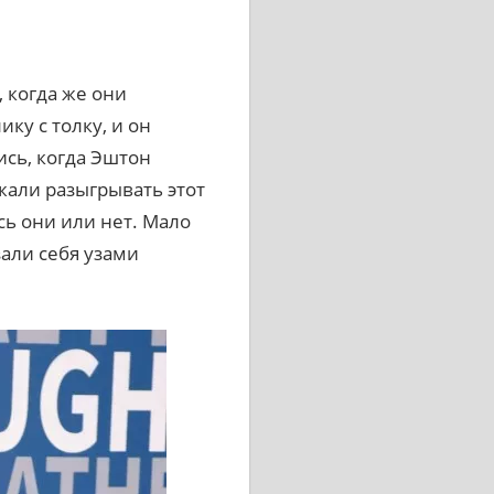
 когда же они
ку с толку, и он
ись, когда Эштон
жали разыгрывать этот
сь они или нет. Мало
зали себя узами