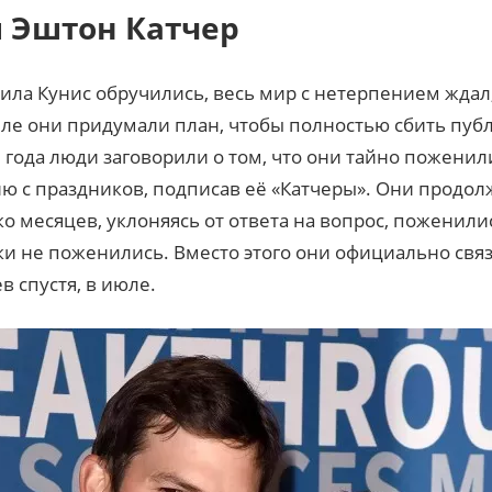
и Эштон Катчер
ила Кунис обручились, весь мир с нетерпением ждал,
ле они придумали план, чтобы полностью сбить публи
5 года люди заговорили о том, что они тайно поженил
ю с праздников, подписав её «Катчеры». Они продол
о месяцев, уклоняясь от ответа на вопрос, поженили
таки не поженились. Вместо этого они официально свя
в спустя, в июле.