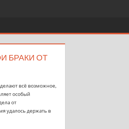
И БРАКИ ОТ
х делают всё возможное,
вляет особый
дела от
мя удалось держать в