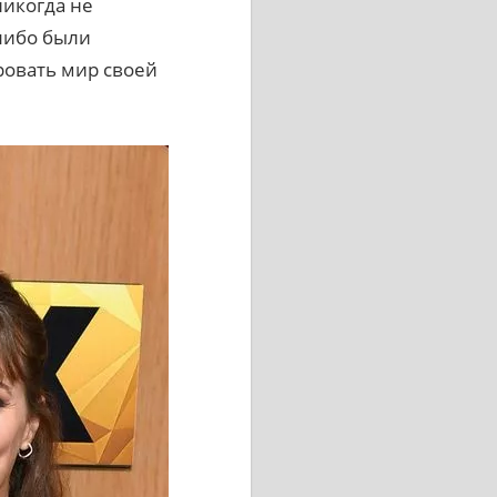
никогда не
-либо были
ровать мир своей