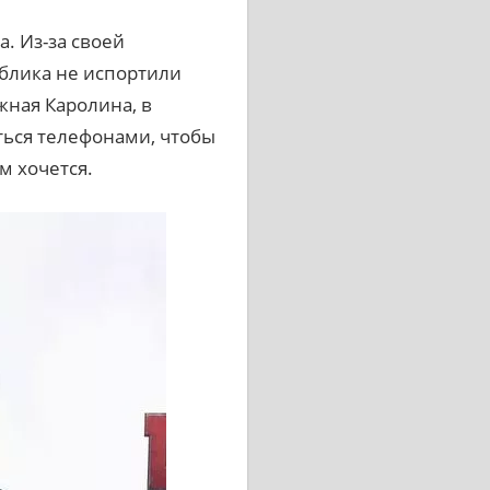
. Из-за своей
ублика не испортили
жная Каролина, в
ться телефонами, чтобы
м хочется.