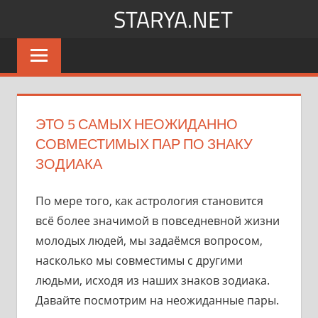
Перейти
STARYA.NET
к
Новости
содержимому
шоу-
бизнеса
ЭТО 5 САМЫХ НЕОЖИДАННО
СОВМЕСТИМЫХ ПАР ПО ЗНАКУ
ЗОДИАКА
По мере того, как астрология становится
всё более значимой в повседневной жизни
молодых людей, мы задаёмся вопросом,
насколько мы совместимы с другими
людьми, исходя из наших знаков зодиака.
Давайте посмотрим на неожиданные пары.