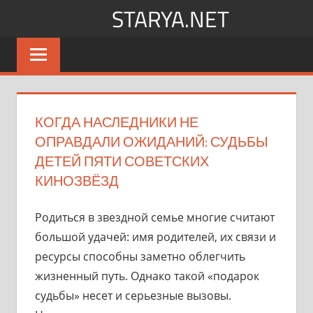
Перейти
STARYA.NET
к
Новости
содержимому
шоу-
бизнеса
КОГДА НАСЛЕДНИКИ НЕ
ОПРАВДАЛИ ОЖИДАНИЙ: СУДЬБЫ
ДЕТЕЙ ПЯТИ СОВЕТСКИХ
КИНОЗВЁЗД
Родиться в звездной семье многие считают
большой удачей: имя родителей, их связи и
ресурсы способны заметно облегчить
жизненный путь. Однако такой «подарок
судьбы» несет и серьезные вызовы.